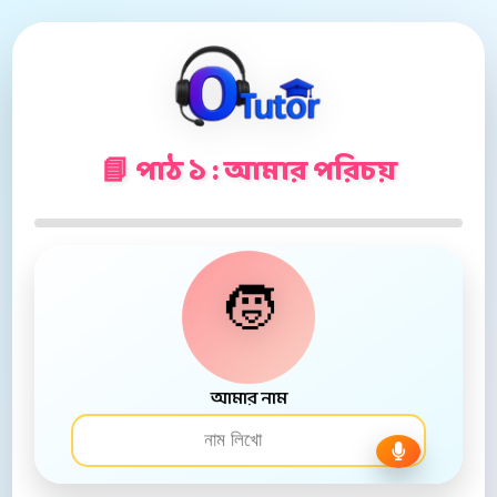
📘 পাঠ ১ : আমার পরিচয়
🧒
আমার নাম