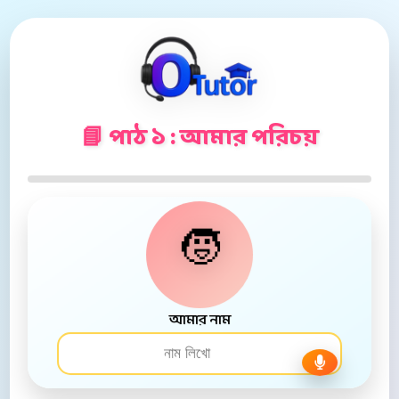
📘 পাঠ ১ : আমার পরিচয়
🧒
আমার নাম