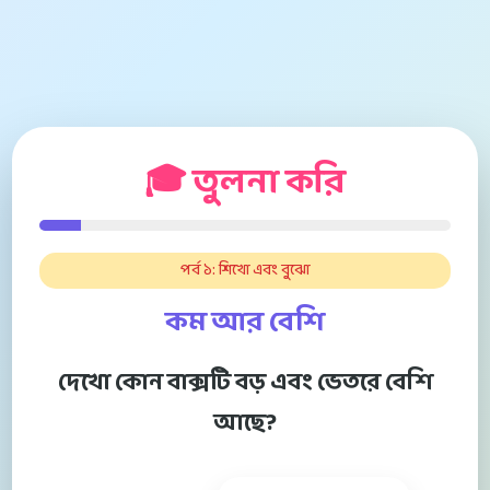
🎓 তুলনা করি
পর্ব ১: শিখো এবং বুঝো
কম আর বেশি
দেখো কোন বাক্সটি বড় এবং ভেতরে বেশি
আছে?