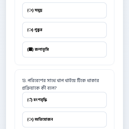
(ং) সমুদ্র
(ঃ) পুকুর
(঄) জলাভূমি
13. পরিবেশের সাথে খাপ খাইয়ে টিকে থাকার
প্রক্রিয়াকে কী বলে?
(ঁ) বংশবৃদ্ধি
(ং) অভিযোজন