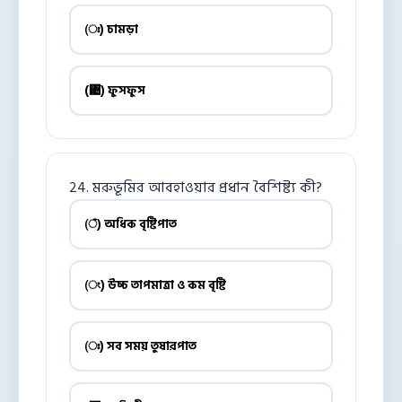
(ঃ) চামড়া
(঄) ফুসফুস
24. মরুভূমির আবহাওয়ার প্রধান বৈশিষ্ট্য কী?
(ঁ) অধিক বৃষ্টিপাত
(ং) উচ্চ তাপমাত্রা ও কম বৃষ্টি
(ঃ) সব সময় তুষারপাত