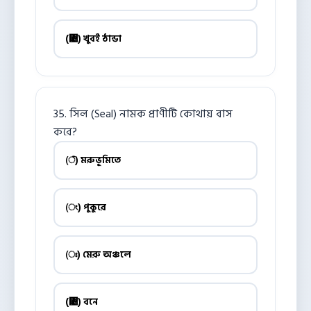
(঄) খুবই ঠান্ডা
35. সিল (Seal) নামক প্রাণীটি কোথায় বাস
করে?
(ঁ) মরুভূমিতে
(ং) পুকুরে
(ঃ) মেরু অঞ্চলে
(঄) বনে