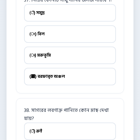
37. নিচের কোনটি সাধু পানির জলজ পরিবেশ?
(ঁ) সমুদ্র
(ং) বিল
(ঃ) মরুভূমি
(঄) বরফাবৃত অঞ্চল
38. সাগরের লবণাক্ত পানিতে কোন মাছ দেখা
যায়?
(ঁ) রুই