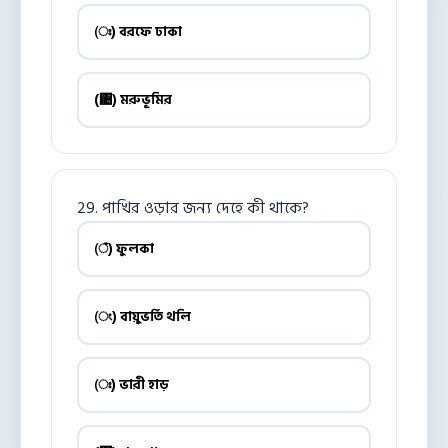
(ঃ) বরফে ঢাকা
(঄) মরুভূমির
29. পাখির ওড়ার জন্য দেহে কী থাকে?
(ঁ) ফুলকা
(ং) বায়ুভর্তি থলি
(ঃ) ভারী হাড়