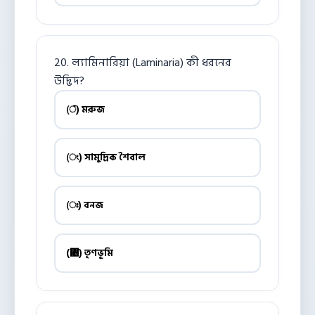
20. ল্যামিনারিয়া (Laminaria) কী ধরনের
উদ্ভিদ?
(ঁ) মরুজ
(ং) সামুদ্রিক শৈবাল
(ঃ) বনজ
(঄) তৃণভূমি