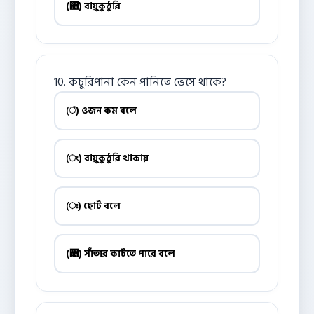
(঄) বায়ুকুঠুরি
10. কচুরিপানা কেন পানিতে ভেসে থাকে?
(ঁ) ওজন কম বলে
(ং) বায়ুকুঠুরি থাকায়
(ঃ) ছোট বলে
(঄) সাঁতার কাটতে পারে বলে