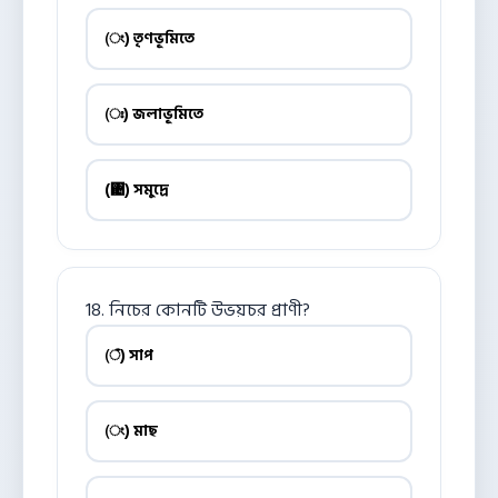
(ং) তৃণভূমিতে
(ঃ) জলাভূমিতে
(঄) সমুদ্রে
18. নিচের কোনটি উভয়চর প্রাণী?
(ঁ) সাপ
(ং) মাছ