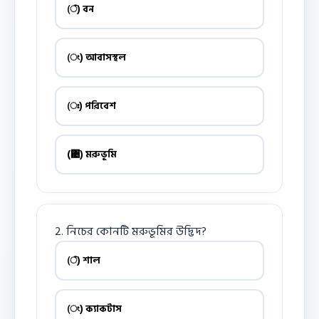
(ঁ) বন
(ং) আবাসস্থল
(ঃ) পরিবেশ
(঄) মরুভূমি
2. নিচের কোনটি মরুভূমির উদ্ভিদ?
(ঁ) শাল
(ং) ক্যাকটাস