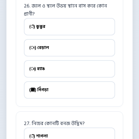
26. জলে ও স্থলে উভয় স্থানে বাস করে কোন
প্রাণী?
(ঁ) কুকুর
(ং) বেড়াল
(ঃ) ব্যাঙ
(঄) পিঁপড়া
27. নিচের কোনটি বনজ উদ্ভিদ?
(ঁ) শাপলা