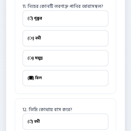
11. নিচের কোনটি লবণাক্ত পানির আবাসস্থল?
(ঁ) পুকুর
(ং) নদী
(ঃ) সমুদ্র
(঄) বিল
12. তিমি কোথায় বাস করে?
(ঁ) নদী