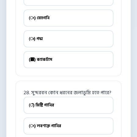
(ং) মেহগনি
(ঃ) পদ্ম
(঄) ক্যাকটাস
28. সুন্দরবন কোন ধরনের জলাভূমি হতে পারে?
(ঁ) মিষ্টি পানির
(ং) লবণাক্ত পানির