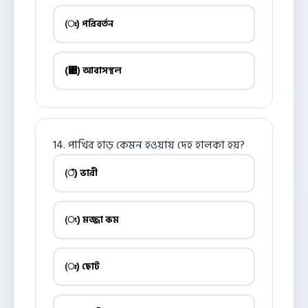
(ঃ) পরিবর্তন
(঄) আবাসস্থল
14. পাখির হাড় কেমন হওয়ায় দেহ হালকা হয়?
(ঁ) ভারী
(ং) মজ্জা কম
(ঃ) ছোট