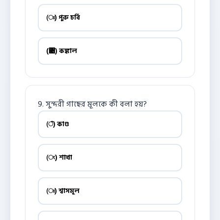
(ঃ) পুরু চর্বি
(঄) কঙ্কাল
9. সুন্দরী গাছের মূলকে কী বলা হয়?
(ঁ) কাণ্ড
(ং) শাখা
(ঃ) শ্বাসমূল