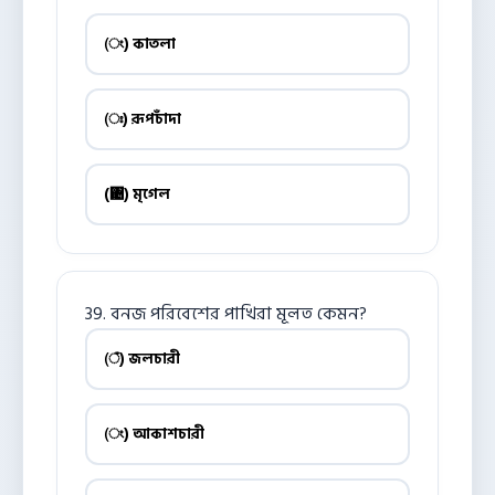
(ং) কাতলা
(ঃ) রূপচাঁদা
(঄) মৃগেল
39. বনজ পরিবেশের পাখিরা মূলত কেমন?
(ঁ) জলচারী
(ং) আকাশচারী