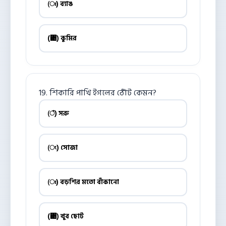
(ঃ) ব্যাঙ
(঄) কুমির
19. শিকারি পাখি ইগলের ঠোঁট কেমন?
(ঁ) সরু
(ং) সোজা
(ঃ) বড়শির মতো বাঁকানো
(঄) খুব ছোট