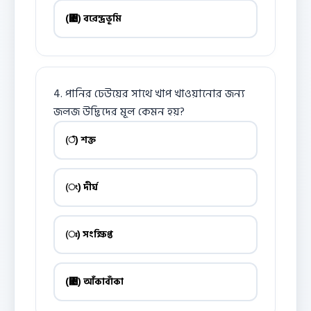
(঄) বরেন্দ্রভূমি
4. পানির ঢেউয়ের সাথে খাপ খাওয়ানোর জন্য
জলজ উদ্ভিদের মূল কেমন হয়?
(ঁ) শক্ত
(ং) দীর্ঘ
(ঃ) সংক্ষিপ্ত
(঄) আঁকাবাঁকা