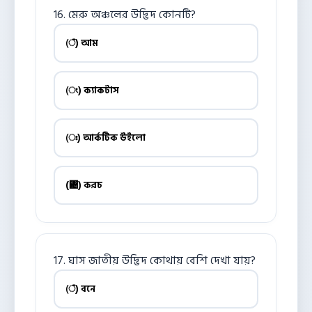
16. মেরু অঞ্চলের উদ্ভিদ কোনটি?
(ঁ) আম
(ং) ক্যাকটাস
(ঃ) আর্কটিক উইলো
(঄) করচ
17. ঘাস জাতীয় উদ্ভিদ কোথায় বেশি দেখা যায়?
(ঁ) বনে