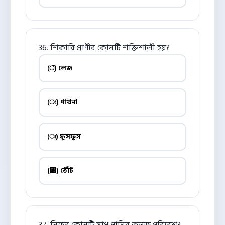
36. শিকারি প্রাণীর কোনটি শক্তিশালী হয়?
(ঁ) লেজ
(ং) পাখনা
(ঃ) ফুসফুস
(঄) ঠোঁট