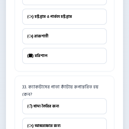
(ং) চট্টগ্রাম ও পার্বত্য চট্টগ্রাম
(ঃ) রাজশাহী
(঄) বরিশাল
33. ক্যাকটাসের পাতা কাঁটায় রূপান্তরিত হয়
কেন?
(ঁ) খাদ্য তৈরির জন্য
(ং) আত্মরক্ষার জন্য