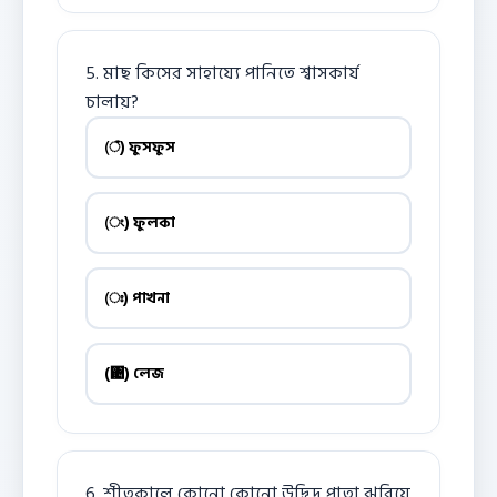
5. মাছ কিসের সাহায্যে পানিতে শ্বাসকার্য
চালায়?
(ঁ) ফুসফুস
(ং) ফুলকা
(ঃ) পাখনা
(঄) লেজ
6. শীতকালে কোনো কোনো উদ্ভিদ পাতা ঝরিয়ে