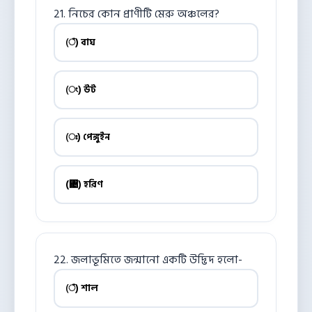
21. নিচের কোন প্রাণীটি মেরু অঞ্চলের?
(ঁ) বাঘ
(ং) উট
(ঃ) পেঙ্গুইন
(঄) হরিণ
22. জলাভূমিতে জন্মানো একটি উদ্ভিদ হলো-
(ঁ) শাল