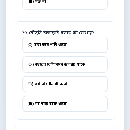
(঄) শক্ত পা
30. মৌসুমি জলাভূমি বলতে কী বোঝায়?
(ঁ) সারা বছর পানি থাকে
(ং) বছরের বেশি সময় জলমগ্ন থাকে
(ঃ) কখনো পানি থাকে না
(঄) সব সময় বরফ থাকে