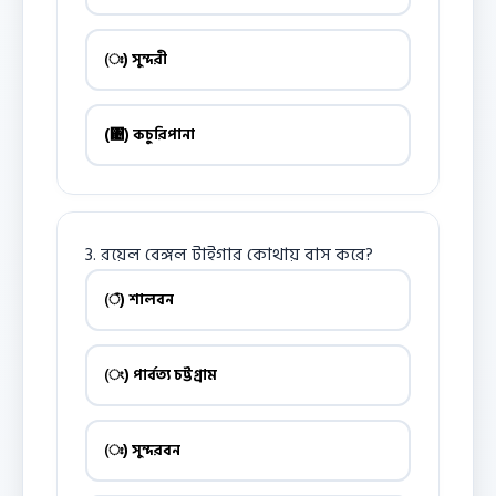
(ঃ) সুন্দরী
(঄) কচুরিপানা
3. রয়েল বেঙ্গল টাইগার কোথায় বাস করে?
(ঁ) শালবন
(ং) পার্বত্য চট্টগ্রাম
(ঃ) সুন্দরবন