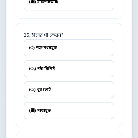
(঄) নাতিশীতোষ্ণ
25. হাঁসের পা কেমন?
(ঁ) শক্ত নখরযুক্ত
(ং) পর্দা বিশিষ্ট
(ঃ) খুব ছোট
(঄) পাখাযুক্ত