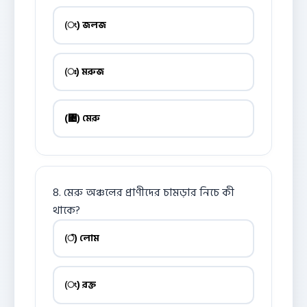
(ং) জলজ
(ঃ) মরুজ
(঄) মেরু
8. মেরু অঞ্চলের প্রাণীদের চামড়ার নিচে কী
থাকে?
(ঁ) লোম
(ং) রক্ত