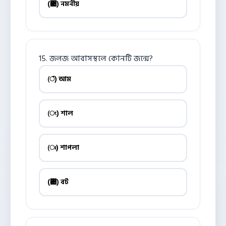
(঄) নমনীয়
15. জলজ আবাসস্থলে কোনটি জন্মে?
(ঁ) আম
(ং) শাল
(ঃ) শাপলা
(঄) বট