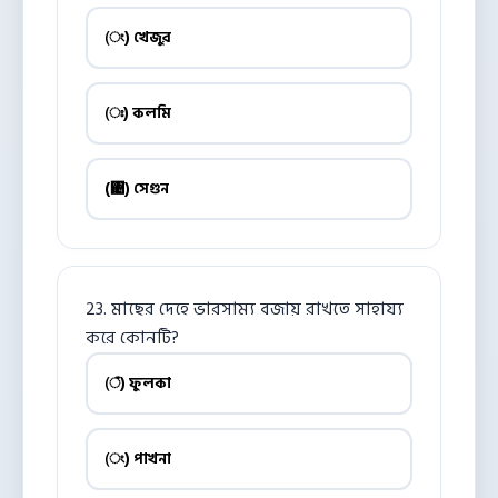
(ং) খেজুর
(ঃ) কলমি
(঄) সেগুন
23. মাছের দেহে ভারসাম্য বজায় রাখতে সাহায্য
করে কোনটি?
(ঁ) ফুলকা
(ং) পাখনা