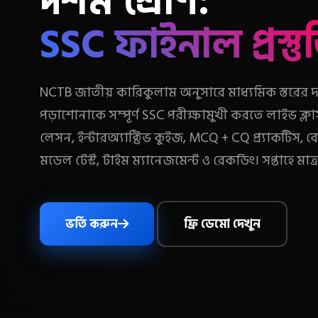
দশম শ্রেণি:
SSC ফাইনাল প্রস্তু
NCTB জাতীয় কারিকুলাম অনুসারে মাধ্যমিক স্তরের দ
পড়াশোনাকে সম্পূর্ণ SSC পরীক্ষামুখী করতে লাইভ ক্ল
লেসন, ইন্টারঅ্যাক্টিভ কুইজ, MCQ + CQ প্র্যাকটিস, বোর
মডেল টেস্ট, টাইম ম্যানেজমেন্ট ও রেকর্ডিং। সপ্তাহে মাত্র
ভর্তি করুন
ফ্রি ডেমো দেখুন