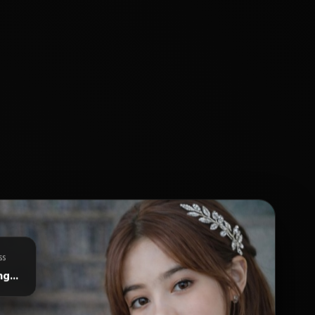
ss
g...