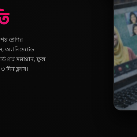
তি
শম শ্রেণির
াস, অ্যানিমেটেড
্ড প্রশ্ন সমাধান, ফুল
 ৩ দিন ক্লাস।