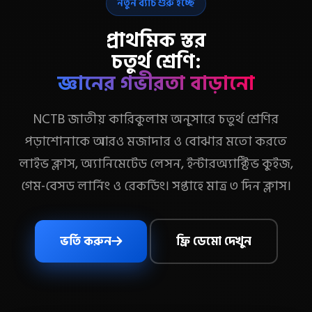
নতুন ব্যাচ শুরু হচ্ছে
প্রাথমিক স্তর
চতুর্থ শ্রেণি:
জ্ঞানের গভীরতা বাড়ানো
NCTB জাতীয় কারিকুলাম অনুসারে চতুর্থ শ্রেণির
পড়াশোনাকে আরও মজাদার ও বোঝার মতো করতে
লাইভ ক্লাস, অ্যানিমেটেড লেসন, ইন্টারঅ্যাক্টিভ কুইজ,
গেম-বেসড লার্নিং ও রেকর্ডিং। সপ্তাহে মাত্র ৩ দিন ক্লাস।
ভর্তি করুন
ফ্রি ডেমো দেখুন