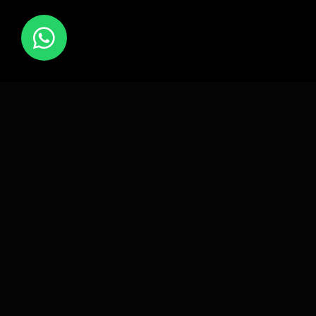
কি কি পড়ানো হবে?
মাধ্যমিক স্তর সপ্তম শ্রেণির জন্য NCTB জাতীয় কারিকুলাম
অনুসরণ করে
বাংলা (ব্যাকরণ, রচনা, সাহিত্য, অনুচ্ছেদ/