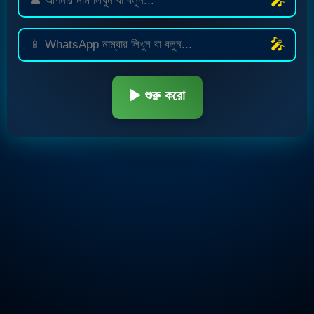
🎤
🎤
▶️ শুরু করো