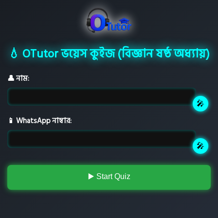
💧 OTutor ভয়েস কুইজ (বিজ্ঞান ষষ্ঠ অধ্যায়)
👤 নাম:
📱 WhatsApp নাম্বার:
▶️ Start Quiz