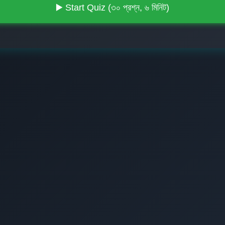
▶️ Start Quiz (৩০ প্রশ্ন, ৬ মিনিট)