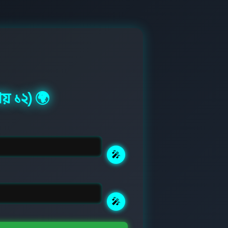
ায় ১২) 🌍