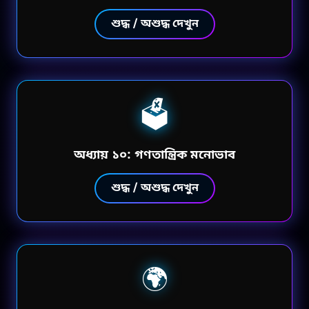
শুদ্ধ / অশুদ্ধ দেখুন
🗳️
অধ্যায় ১০: গণতান্ত্রিক মনোভাব
শুদ্ধ / অশুদ্ধ দেখুন
🌍