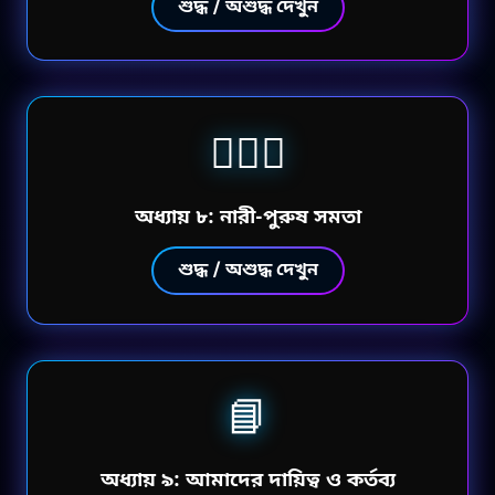
শুদ্ধ / অশুদ্ধ দেখুন
👩‍❤️‍👨
অধ্যায় ৮: নারী-পুরুষ সমতা
শুদ্ধ / অশুদ্ধ দেখুন
📘
অধ্যায় ৯: আমাদের দায়িত্ব ও কর্তব্য