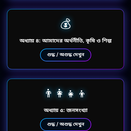
💰
অধ্যায় ৪: আমাদের অর্থনীতি, কৃষি ও শিল্প
শুদ্ধ / অশুদ্ধ দেখুন
👨‍👩‍👧‍👦
অধ্যায় ৫: জনসংখ্যা
শুদ্ধ / অশুদ্ধ দেখুন