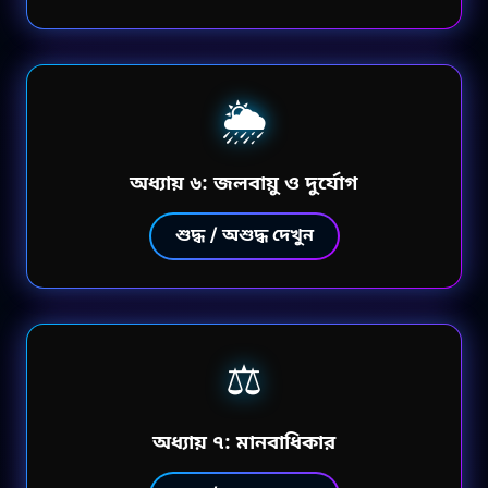
🌦️
অধ্যায় ৬: জলবায়ু ও দুর্যোগ
শুদ্ধ / অশুদ্ধ দেখুন
⚖️
অধ্যায় ৭: মানবাধিকার